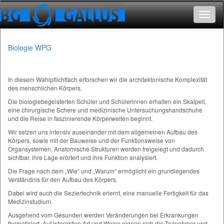
Toggle
navigat
Biologie WPG
In diesem Wahlpflichtfach erforschen wir die architektonische Komplexität
des menschlichen Körpers.
Die biologiebegeisterten Schüler und Schülerinnen erhalten ein Skalpell,
eine chirurgische Schere und medizinische Untersuchungshandschuhe
und die Reise in faszinierende Körperwelten beginnt.
Wir setzen uns intensiv auseinander mit dem allgemeinen Aufbau des
Körpers, sowie mit der Bauweise und der Funktionsweise von
Organsystemen. Anatomische Strukturen werden freigelegt und dadurch
sichtbar, ihre Lage erörtert und ihre Funktion analysiert.
Die Frage nach dem „Wie“ und „Warum“ ermöglicht ein grundlegendes
Verständnis für den Aufbau des Körpers.
Dabei wird auch die Seziertechnik erlernt, eine manuelle Fertigkeit für das
Medizinstudium.
Ausgehend vom Gesunden werden Veränderungen bei Erkrankungen
thematisiert. Auf interaktive Art und Weise eignen sich die Teilnehmer und