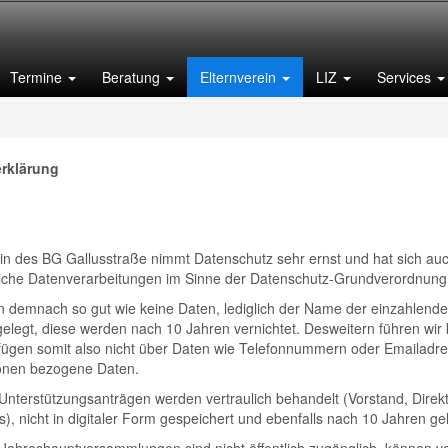
Termine
Beratung
Elternverein
LIZ
Services
rklärung
ein des BG Gallusstraße nimmt Datenschutz sehr ernst und hat sich au
iche Datenverarbeitungen im Sinne der Datenschutz-Grundverordnung 
en demnach so gut wie keine Daten, lediglich der Name der einzahlend
legt, diese werden nach 10 Jahren vernichtet. Desweitern führen wir k
erfügen somit also nicht über Daten wie Telefonnummern oder Emailad
sonen bezogene Daten.
Unterstützungsanträgen werden vertraulich behandelt (Vorstand, Direk
), nicht in digitaler Form gespeichert und ebenfalls nach 10 Jahren ge