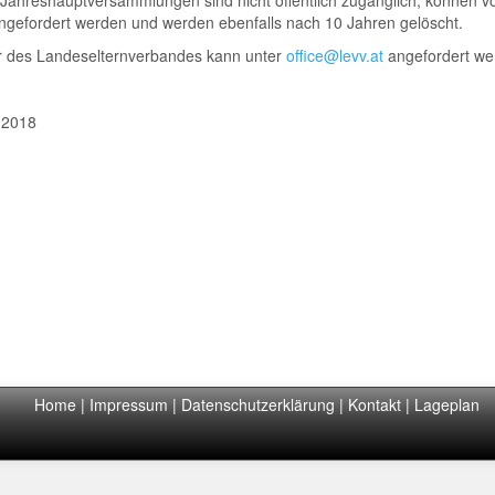
 Jahreshauptversammlungen sind nicht öffentlich zugänglich, können v
angefordert werden und werden ebenfalls nach 10 Jahren gelöscht.
r des Landeselternverbandes kann unter
office@levv.at
angefordert we
.2018
Home
|
Impressum
|
Datenschutzerklärung
|
Kontakt
|
Lageplan