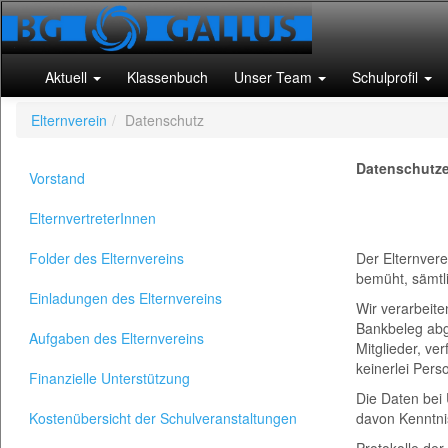
Aktuell
Klassenbuch
Unser Team
Schulprofil
Elternverein
Datenschutz
Datenschutze
Vorstand
ElternvertreterInnen
Folder des Elternvereins
Der Elternver
bemüht, sämtl
Einladungen des Elternvereins
Wir verarbeit
Bankbeleg abge
Aufgaben des Elternvereins
Mitglieder, v
keinerlei Per
Finanzielle Unterstützung
Die Daten bei 
Kostenübersicht der Schulveranstaltungen
davon Kenntnis