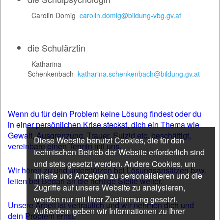
Carolin Domig
carolin.domig@bildung-vbg.gv.at
die Schulärztin
Katharina
Schenkenbach
katharina.schenkenbach@bildung.gv.at
Wenn du für dein Problem keine Lösung findest oder du
in einer persönlichen Krise steckst, dich ein Thema wie
Gewalt, Ausgrenzung, Trauer, Suizid etc. beschäftigt,
Diese Website benutzt Cookies, die für den
vereinbare einen Termin mit uns.
technischen Betrieb der Website erforderlich sind
und stets gesetzt werden. Andere Cookies, um
Wir hören zu und unterstützen bei Lösungsansätzen bzw.
Inhalte und Anzeigen zu personalisieren und die
leiten bei Bedarf an die richtige Stelle weiter.
Zugriffe auf unsere Website zu analysieren,
werden nur mit Ihrer Zustimmung gesetzt.
Unsere Arbeit ist vertraulich und wir nehmen dich und
Außerdem geben wir Informationen zu Ihrer
dein Problem ernst.