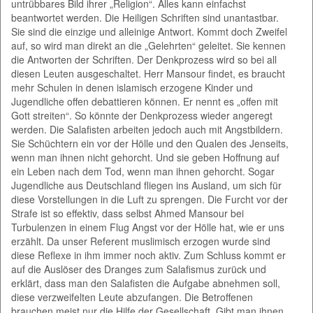
untrübbares Bild ihrer „Religion“. Alles kann einfachst
beantwortet werden. Die Heiligen Schriften sind unantastbar.
Sie sind die einzige und alleinige Antwort. Kommt doch Zweifel
auf, so wird man direkt an die „Gelehrten“ geleitet. Sie kennen
die Antworten der Schriften. Der Denkprozess wird so bei all
diesen Leuten ausgeschaltet. Herr Mansour findet, es braucht
mehr Schulen in denen islamisch erzogene Kinder und
Jugendliche offen debattieren können. Er nennt es „offen mit
Gott streiten“. So könnte der Denkprozess wieder angeregt
werden. Die Salafisten arbeiten jedoch auch mit Angstbildern.
Sie Schüchtern ein vor der Hölle und den Qualen des Jenseits,
wenn man ihnen nicht gehorcht. Und sie geben Hoffnung auf
ein Leben nach dem Tod, wenn man ihnen gehorcht. Sogar
Jugendliche aus Deutschland fliegen ins Ausland, um sich für
diese Vorstellungen in die Luft zu sprengen. Die Furcht vor der
Strafe ist so effektiv, dass selbst Ahmed Mansour bei
Turbulenzen in einem Flug Angst vor der Hölle hat, wie er uns
erzählt. Da unser Referent muslimisch erzogen wurde sind
diese Reflexe in ihm immer noch aktiv. Zum Schluss kommt er
auf die Auslöser des Dranges zum Salafismus zurück und
erklärt, dass man den Salafisten die Aufgabe abnehmen soll,
diese verzweifelten Leute abzufangen. Die Betroffenen
brauchen meist nur die Hilfe der Gesellschaft. Gibt man ihnen