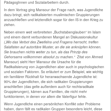
PädagogInnen und Sozialarbeitern durch.
In dem Vortrag ging Mansour der Frage nach, was Jugendliche
dazu bringt, sich radikalisierten muslimischen Gruppierungen
anzuschließen und letztendlich sogar für den IS in den Krieg zu
ziehen.
Neben einem weit verbreiteten „Buchstabenglauben“ im Islam
und einem damit verbundenen Mangel an Diskussionskultur
(„Wo das Verbot des Zweifelns und Fragens herrscht, treffen
Salafisten auf autoritäre Muster, an die sie anknüpfen können.
Sie brauchen nichts weiter zu tun, als das Prinzip des
Gehorsams vollkommen absolut zu machen.“
Zitat von Ahmed
Mansour) sieht Herr Mansour die Ursache für die
Radikalisierung von Jugendlichen aber auch in psychologischen
und sozialen Faktoren. So erläutert er zum Beispiel, wie wichtig
ein familiärer Rückhalt für heranwachsende Jugendliche ist:
90% der Jugendlichen, die sich radikalen Gruppierungen
anschließen (das gelte außerdem auch für rechtsradikale
Gruppierungen), kämen aus Familien, die nicht mehr
funktionieren, in denen vor allem die Vaterfigur fehle.
Wenn Jugendliche einen persönlichen Konflikt oder Probleme
haben, dann fällt es radikalen Gruppen besonders leicht, diese