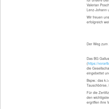
Valerian Posc
Lenz-Johann u
Wir freuen uns
erfolgreich wei
Der Weg zum Z
Das BG Gallus 
(
https://vorarl
die Gesellsch
eingebettet u
Bspw.: das k.i
Tauschbörse,
Für die Zertif
den wichtigst
ergriffen ihr