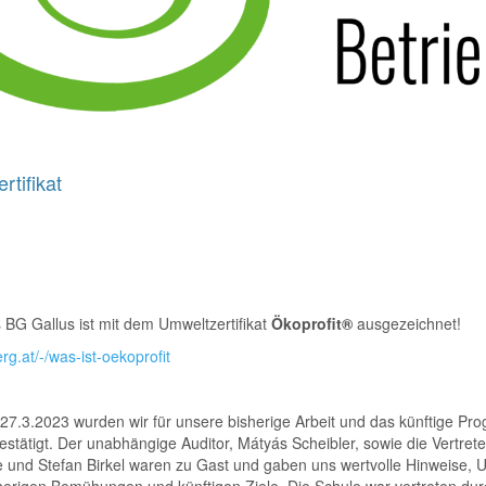
rtifikat
 BG Gallus ist mit dem Umweltzertifikat
Ökoprofit®
ausgezeichnet!
erg.at/-/was-ist-oekoprofit
27.3.2023 wurden wir für unsere bisherige Arbeit und das künftige P
estätigt. Der unabhängige Auditor, Mátyás Scheibler, sowie die Vertret
 und Stefan Birkel waren zu Gast und gaben uns wertvolle Hinweise, 
herigen Bemühungen und künftigen Ziele. Die Schule war vertreten dur