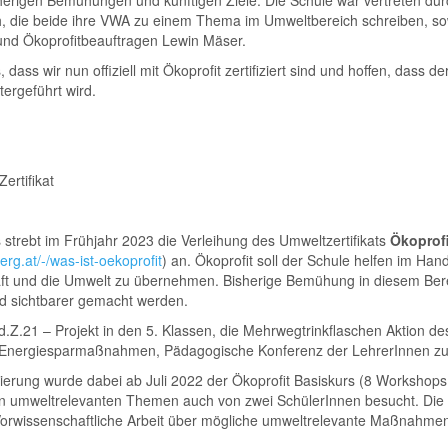
h, die beide ihre VWA zu einem Thema im Umweltbereich schreiben, sow
nd Ökoprofitbeauftragen Lewin Mäser.
, dass wir nun offiziell mit Ökoprofit zertifiziert sind und hoffen, dass
tergeführt wird.
ertifikat
strebt im Frühjahr 2023 die Verleihung des Umweltzertifikats
Ökoprof
berg.at/-/was-ist-oekoprofit
) an. Ökoprofit soll der Schule helfen im Han
aft und die Umwelt zu übernehmen. Bisherige Bemühung in diesem Bere
nd sichtbarer gemacht werden.
.d.Z.21 – Projekt in den 5. Klassen, die Mehrwegtrinkflaschen Aktion de
 Energiesparmaßnahmen, Pädagogische Konferenz der LehrerInnen z
izierung wurde dabei ab Juli 2022 der Ökoprofit Basiskurs (8 Workshop
en umweltrelevanten Themen auch von zwei SchülerInnen besucht. Die 
e Vorwissenschaftliche Arbeit über mögliche umweltrelevante Maßnahme