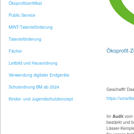
Ökoprofitzertifikat
Public Service
MINT-Talenteförderung
Talenteförderung
Ökoprofit-Ze
Fächer
Leitbild und Hausordnung
Verwendung digitaler Endgeräte
Schulordnung BM ab 2024
Geschafft! Das
https://vorarlb
Kinder- und Jugendschutzkonzept
Im
Audit
vom 
bestärkt und b
Lässer-Kemple
für unsere bis