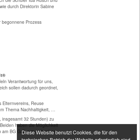
ie durch Direktorin Sabine
 der begonnene Prozess
it®
deln Verantwortung für uns,
ich sollen dadurch geordnet,
s Elternvereins, Reuse
um Thema Nachhaltigkeit, …
s, insgesamt 32 Stunden) zu
Beiden haben die Möglichkeit
n am BG Gallus zu schreiben.
Diese Website benutzt Cookies, die für den
technischen Betrieb der Website erforderlich sind