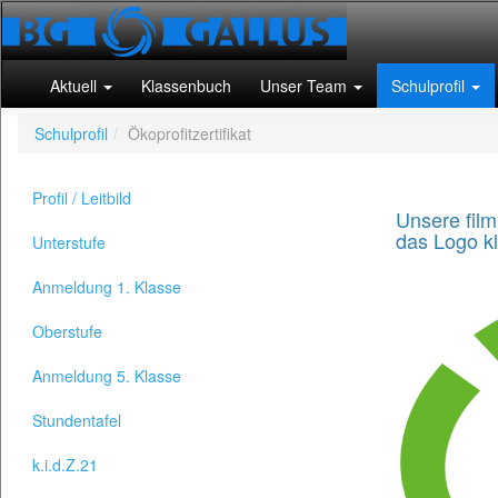
Aktuell
Klassenbuch
Unser Team
Schulprofil
Schulprofil
Ökoprofitzertifikat
Profil / Leitbild
Unsere film
das Logo kl
Unterstufe
Anmeldung 1. Klasse
Oberstufe
Anmeldung 5. Klasse
Stundentafel
k.i.d.Z.21