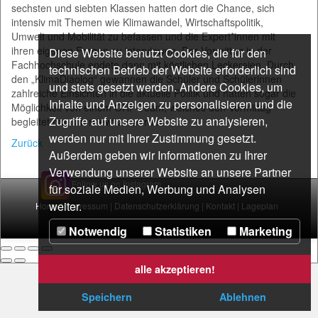
sechsten und siebten Klassen hatten dort die Chance, sich
intensiv mit Themen wie Klimawandel, Wirtschaftspolitik,
Umwelt und Mobilität zu befassen und die Expert*innen mit
ihren eigenen Fragen zu interviewen. Der Vormittag in der
Diese Website benutzt Cookies, die für den
Fachhochschule endete dann mit köstlichen Leckereien. Durch
technischen Betrieb der Website erforderlich sind
den „KlimaDiaolog“ gewannen die Schüler und Schülerinnen
und stets gesetzt werden. Andere Cookies, um
zahlreiche Einsichten in die aktuelle Politik und hatten sogar die
Inhalte und Anzeigen zu personalisieren und die
Möglichkeit von einem ORF-Team, welches den Vormittag
Zugriffe auf unsere Website zu analysieren,
begleitet hat, interviewt zu werden.
werden nur mit Ihrer Zustimmung gesetzt.
Zurück
Außerdem geben wir Informationen zu Ihrer
Verwendung unserer Website an unsere Partner
Follow us on Instagram
für soziale Medien, Werbung und Analysen
weiter.
Home
|
Impressum
|
Datenschutzerklärung
|
Kontakt
|
Lageplan
Notwendig
Statistiken
Marketing
alle akzeptieren!
Speichern
Ablehnen