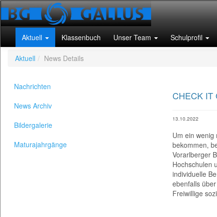
Aktuell
Klassenbuch
Unser Team
Schulprofil
Aktuell
News Details
Nachrichten
CHECK IT 
News Archiv
13.10.2022
Bildergalerie
Um ein wenig mehr Orientierung in Bezug auf Ausbildung und Karriere zu bekommen, besuchten unsere 8. Klassen am 6. Oktober 2022 den Vorarlberger Bil
Um ein wenig 
Maturajahrgänge
bekommen, bes
Vorarlberger B
Hochschulen u
individuelle B
ebenfalls über
Freiwillige so