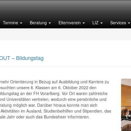
Termine
Beratung
Elternverein
LIZ
Services
OUT – Bildungstag
dungstag an der FH Vorarlberg. Vor Ort waren zahlreiche Hochschulen und Universitäten vertreten, wodurch eine persönliche und individuelle Beratung möglich war. Darüber hinaus konnte man sich ebenfalls über Aktivitäten im Ausland, Studienbeihilfen und Stipendien, das Freiwillige soziale Jahr oder auch das Bundesheer informieren.
mehr Orientierung in Bezug auf Ausbildung und Karriere zu
uchten unsere 8. Klassen am 6. Oktober 2022 den
ildungstag an der FH Vorarlberg. Vor Ort waren zahlreiche
nd Universitäten vertreten, wodurch eine persönliche und
eratung möglich war. Darüber hinaus konnte man sich
 Aktivitäten im Ausland, Studienbeihilfen und Stipendien, das
ziale Jahr oder auch das Bundesheer informieren.