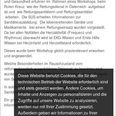
und Gesundheit erfuhren im Rahmen eines Workshops beim
Roten Kreuz wie der Rettungsdienst in Österreich aufgebaut
ist und wie Rettungssanitäterin und Rettungssanitäter
arbeiten. Die SUS erhielten Informationen zur
Sanitäterausbildung. Die lebensrettenden Geräte und
Medikamente bei einem Rettungseinsatz wurden vorgestellt.
Da bei allen Notfällen die Herzaktivität (Frequenz und
Rhythmus) überwacht wird ist EKG-Wissen und Erste-Hilfe
Wissen bei Herzinfarkt und Herzstillstand erforderlich.
Dieses wurde beim Workshop gleich praxisrelevant erworben
und angewendet.
Welche Besonderheiten im Rauschzustand vom
rettungsdienstlich ausgebildetes Personal zu beachten sind
wurde im zweiten Teil des Workshops erörtert , da der Konsum
Diese Website benutzt Cookies, die für den
von Substanzen ebenfalls einen Herzstillstand zu Folge
technischen Betrieb der Website erforderlich sind
In solchen Fällen ist Spezal-Kow-How gefragt, welches die
und stets gesetzt werden. Andere Cookies, um
Sanitäter gerne an uns weitergegeben haben.
Inhalte und Anzeigen zu personalisieren und die
Ein großes Dankeschön an das Rote Kreuz für den
Zugriffe auf unsere Website zu analysieren,
informativen Workshop!
werden nur mit Ihrer Zustimmung gesetzt.
Außerdem geben wir Informationen zu Ihrer