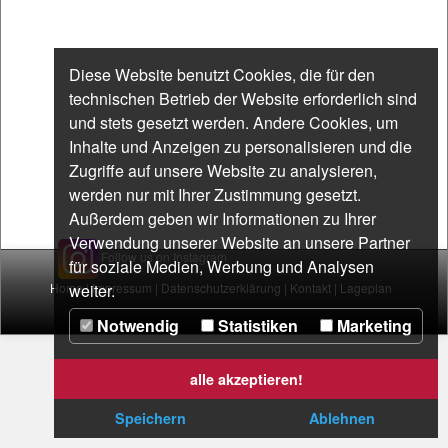
Diese Website benutzt Cookies, die für den
technischen Betrieb der Website erforderlich sind
und stets gesetzt werden. Andere Cookies, um
Inhalte und Anzeigen zu personalisieren und die
Zugriffe auf unsere Website zu analysieren,
werden nur mit Ihrer Zustimmung gesetzt.
Außerdem geben wir Informationen zu Ihrer
Verwendung unserer Website an unsere Partner
Follow us on Instagram
für soziale Medien, Werbung und Analysen
Home
weiter.
|
Impressum
|
Datenschutzerklärung
|
Kontakt
|
Lageplan
Notwendig
Statistiken
Marketing
alle akzeptieren!
Speichern
Ablehnen