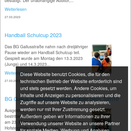
bestätigt. Der unabhängige Auditor,...
Weiterlesen
27.03.2023
Handball Schulcup 2023
Das BG Gallusstraße nahm nach dreijähriger
Pause wieder am Handball Schulcup teil.
Gespielt wurde am Montag den 13.3.2023
(Jungs) und 14.3.2023...
Weiterlesen
Diese Website benutzt Cookies, die für den
technischen Betrieb der Website erforderlich sind
27.03.2023
und stets gesetzt werden. Andere Cookies, um
Inhalte und Anzeigen zu personalisieren und die
BG Gallus zweifacher Landessieger beim Turn10
Zugriffe auf unsere Website zu analysieren,
werden nur mit Ihrer Zustimmung gesetzt.
Ausgestattet mit neuen Sportdressen
Außerdem geben wir Informationen zu Ihrer
bestritten die Mädchen der 2cd und der 3bd
am 23. März den Turn10 Wettkampf in der
Verwendung unserer Website an unsere Partner
Hofsteighalle in Wolfurt. Jede...
für soziale Medien, Werbung und Analysen