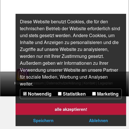
Diese Website benutzt Cookies, die für den
technischen Betrieb der Website erforderlich sind
und stets gesetzt werden. Andere Cookies, um
Inhalte und Anzeigen zu personalisieren und die
Zugriffe auf unsere Website zu analysieren,
werden nur mit Ihrer Zustimmung gesetzt.
Außerdem geben wir Informationen zu Ihrer
Verwendung unserer Website an unsere Partner
Follow us on Instagram
für soziale Medien, Werbung und Analysen
Home
weiter.
|
Impressum
|
Datenschutzerklärung
|
Kontakt
|
Lageplan
Notwendig
Statistiken
Marketing
alle akzeptieren!
Speichern
Ablehnen