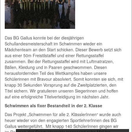
Das BG Gallus konnte bei der diesjährigen
Schullandesmeisterschaft im Schwimmen wieder ein
Mädchenteam an den Start schicken. Dieser Bewerb setzt sich
aus einer 50m Freistilstaffel und einer Rettungsstaffel
zusammen. Bei der Rettungsstaffel wird mit Luftmatratzen,
Bällen, Kleidung und in Paaren geschwommen. Diesen
herausfordernden Teil des Wettkampfes haben unsere
Schülerinnen mit Bravour absolviert. Somit konnten sie sich, mit
knapp 30 Sekunden Vorsprung auf die Zweitplatzierten, den
Titel sichern. Wir gratulieren unseren Siegerinnen und hoffen
auf eine erfolgreiche Titelverteidigung im nächsten Jahr.
Schwimmen als fixer Bestandteil in der 2. Klasse
Das Projekt „Schwimmen für alle 2. KlässlerInnen“ wurde auch
heuer wieder von den engagierten SportlehrerInnen des BG
Gallus weitergeführt. Mit knapp 140 SchülerInnen gingen wir
im Rahmen des Sportunterrichts insgesamt zehn Mal ins