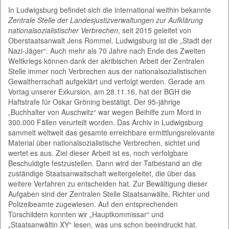
In Ludwigsburg befindet sich die international weithin bekannte
Zentrale Stelle der Landesjustizverwaltungen zur Aufklärung
nationalsozialistischer Verbrechen
, seit 2015 geleitet von
Oberstaatsanwalt Jens Rommel. Ludwigsburg ist die „Stadt der
Nazi-Jäger“. Auch mehr als 70 Jahre nach Ende des Zweiten
Weltkriegs können dank der akribischen Arbeit der Zentralen
Stelle immer noch Verbrechen aus der nationalsozialistischen
Gewaltherrschaft aufgeklärt und verfolgt werden. Gerade am
Vortag unserer Exkursion, am 28.11.16, hat der BGH die
Haftstrafe für Oskar Gröning bestätigt. Der 95-jährige
„Buchhalter von Auschwitz“ war wegen Beihilfe zum Mord in
300.000 Fällen verurteilt worden. Das Archiv in Ludwigsburg
sammelt weltweit das gesamte erreichbare ermittlungsrelevante
Material über nationalsozialistische Verbrechen, sichtet und
wertet es aus. Ziel dieser Arbeit ist es, noch verfolgbare
Beschuldigte festzustellen. Dann wird der Tatbestand an die
zuständige Staatsanwaltschaft weitergeleitet, die über das
weitere Verfahren zu entscheiden hat. Zur Bewältigung dieser
Aufgaben sind der Zentralen Stelle Staatsanwälte, Richter und
Polizeibeamte zugewiesen. Auf den entsprechenden
Türschildern konnten wir „Hauptkommissar“ und
„Staatsanwältin XY“ lesen, was uns schon beeindruckt hat.