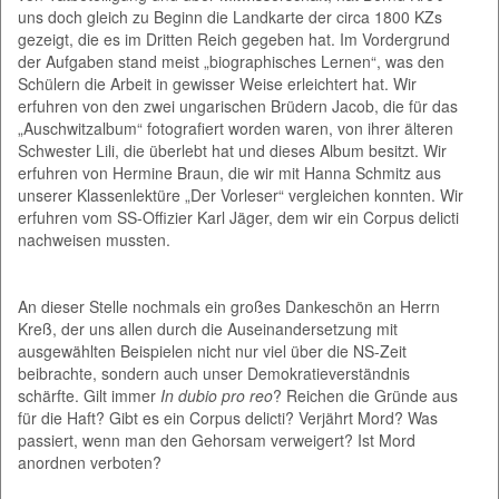
uns doch gleich zu Beginn die Landkarte der circa 1800 KZs
gezeigt, die es im Dritten Reich gegeben hat. Im Vordergrund
der Aufgaben stand meist „biographisches Lernen“, was den
Schülern die Arbeit in gewisser Weise erleichtert hat. Wir
erfuhren von den zwei ungarischen Brüdern Jacob, die für das
„Auschwitzalbum“ fotografiert worden waren, von ihrer älteren
Schwester Lili, die überlebt hat und dieses Album besitzt. Wir
erfuhren von Hermine Braun, die wir mit Hanna Schmitz aus
unserer Klassenlektüre „Der Vorleser“ vergleichen konnten. Wir
erfuhren vom SS-Offizier Karl Jäger, dem wir ein Corpus delicti
nachweisen mussten.
An dieser Stelle nochmals ein großes Dankeschön an Herrn
Kreß, der uns allen durch die Auseinandersetzung mit
ausgewählten Beispielen nicht nur viel über die NS-Zeit
beibrachte, sondern auch unser Demokratieverständnis
schärfte. Gilt immer
In dubio pro reo
? Reichen die Gründe aus
für die Haft? Gibt es ein Corpus delicti? Verjährt Mord? Was
passiert, wenn man den Gehorsam verweigert? Ist Mord
anordnen verboten?