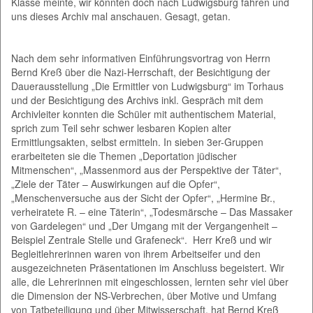
Klasse meinte, wir könnten doch nach Ludwigsburg fahren und
uns dieses Archiv mal anschauen. Gesagt, getan.
Nach dem sehr informativen Einführungsvortrag von Herrn
Bernd Kreß über die Nazi-Herrschaft, der Besichtigung der
Dauerausstellung „Die Ermittler von Ludwigsburg“ im Torhaus
und der Besichtigung des Archivs inkl. Gespräch mit dem
Archivleiter konnten die Schüler mit authentischem Material,
sprich zum Teil sehr schwer lesbaren Kopien alter
Ermittlungsakten, selbst ermitteln. In sieben 3er-Gruppen
erarbeiteten sie die Themen „Deportation jüdischer
Mitmenschen“, „Massenmord aus der Perspektive der Täter“,
„Ziele der Täter – Auswirkungen auf die Opfer“,
„Menschenversuche aus der Sicht der Opfer“, „Hermine Br.,
verheiratete R. – eine Täterin“, „Todesmärsche – Das Massaker
von Gardelegen“ und „Der Umgang mit der Vergangenheit –
Beispiel Zentrale Stelle und Grafeneck“. Herr Kreß und wir
Begleitlehrerinnen waren von ihrem Arbeitseifer und den
ausgezeichneten Präsentationen im Anschluss begeistert. Wir
alle, die Lehrerinnen mit eingeschlossen, lernten sehr viel über
die Dimension der NS-Verbrechen, über Motive und Umfang
von Tatbeteiligung und über Mitwisserschaft, hat Bernd Kreß