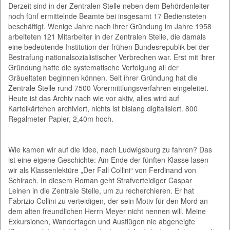
Derzeit sind in der Zentralen Stelle neben dem Behördenleiter
noch fünf ermittelnde Beamte bei insgesamt 17 Bediensteten
beschäftigt. Wenige Jahre nach ihrer Gründung im Jahre 1958
arbeiteten 121 Mitarbeiter in der Zentralen Stelle, die damals
eine bedeutende Institution der frühen Bundesrepublik bei der
Bestrafung nationalsozialistischer Verbrechen war. Erst mit ihrer
Gründung hatte die systematische Verfolgung all der
Gräueltaten beginnen können. Seit ihrer Gründung hat die
Zentrale Stelle rund 7500 Vorermittlungsverfahren eingeleitet.
Heute ist das Archiv nach wie vor aktiv, alles wird auf
Karteikärtchen archiviert, nichts ist bislang digitalisiert. 800
Regalmeter Papier, 2,40m hoch.
Wie kamen wir auf die Idee, nach Ludwigsburg zu fahren? Das
ist eine eigene Geschichte: Am Ende der fünften Klasse lasen
wir als Klassenlektüre „Der Fall Collini“ von Ferdinand von
Schirach. In diesem Roman geht Strafverteidiger Caspar
Leinen in die Zentrale Stelle, um zu recherchieren. Er hat
Fabrizio Collini zu verteidigen, der sein Motiv für den Mord an
dem alten freundlichen Herrn Meyer nicht nennen will. Meine
Exkursionen, Wandertagen und Ausflügen nie abgeneigte