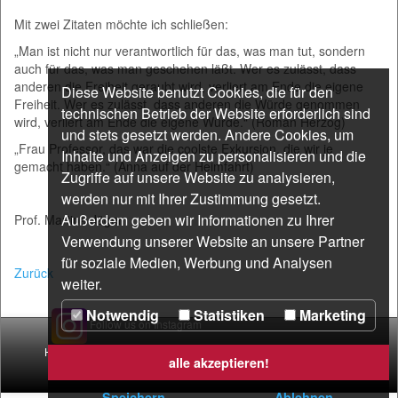
Mit zwei Zitaten möchte ich schließen:
„Man ist nicht nur verantwortlich für das, was man tut, sondern
auch für das, was man geschehen läßt. Wer es zulässt, dass
anderen die Freiheit geraubt wird, verliert am Ende die eigene
Diese Website benutzt Cookies, die für den
Freiheit. Wer es zulässt, dass anderen die Würde genommen
technischen Betrieb der Website erforderlich sind
wird, verliert am Ende die eigene Würde.“ (Roman Herzog)
und stets gesetzt werden. Andere Cookies, um
„Frau Professor, das war die coolste Exkursion, die wir je
Inhalte und Anzeigen zu personalisieren und die
gemacht haben.“ (Anna auf der Heimfahrt)
Zugriffe auf unsere Website zu analysieren,
werden nur mit Ihrer Zustimmung gesetzt.
Außerdem geben wir Informationen zu Ihrer
Prof. Martina Jäger
Verwendung unserer Website an unsere Partner
für soziale Medien, Werbung und Analysen
Zurück
weiter.
Notwendig
Statistiken
Marketing
Follow us on Instagram
Home
|
Impressum
|
Datenschutzerklärung
|
Kontakt
|
Lageplan
alle akzeptieren!
Speichern
Ablehnen