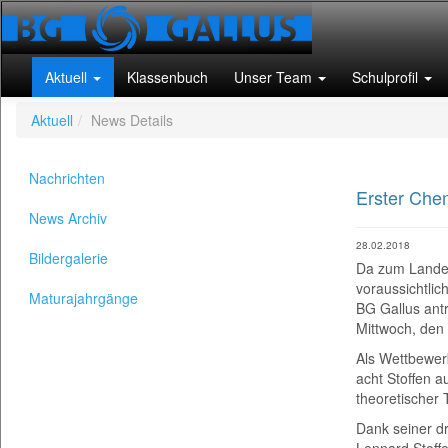
Aktuell
Klassenbuch
Unser Team
Schulprofil
Aktuell
News Details
Nachrichten
Erster Che
News Archiv
28.02.2018
Bildergalerie
Da zum Landes
voraussichtli
Maturajahrgänge
BG Gallus ant
Mittwoch, den 
Als Wettbewer
acht Stoffen 
theoretischer 
Dank seiner d