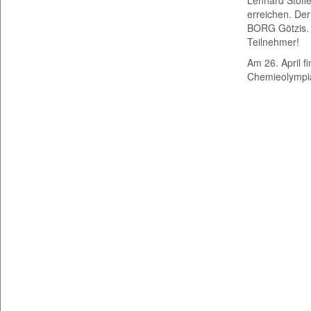
Lennard Stoffe
erreichen. Der
BORG Götzis. 
Teilnehmer!
Am 26. April f
Chemieolympia