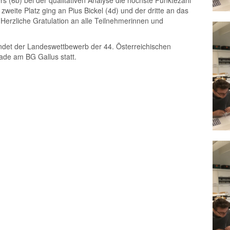
rs (6b) bei der qualitativen Analyse die höchste Punktezahl
 zweite Platz ging an Pius Bickel (4d) und der dritte an das
Herzliche Gratulation an alle Teilnehmerinnen und
indet der Landeswettbewerb der 44. Österreichischen
de am BG Gallus statt.