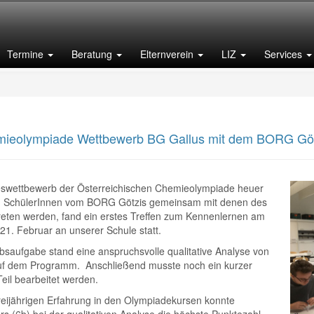
Termine
Beratung
Elternverein
LIZ
Services
mieolympiade Wettbewerb BG Gallus mit dem BORG Göt
wettbewerb der Österreichischen Chemieolympiade heuer
ch SchülerInnen vom BORG Götzis gemeinsam mit denen des
reten werden, fand ein erstes Treffen zum Kennenlernen am
21. Februar an unserer Schule statt.
bsaufgabe stand eine anspruchsvolle qualitative Analyse von
auf dem Programm. Anschließend musste noch ein kurzer
Teil bearbeitet werden.
reijährigen Erfahrung in den Olympiadekursen konnte