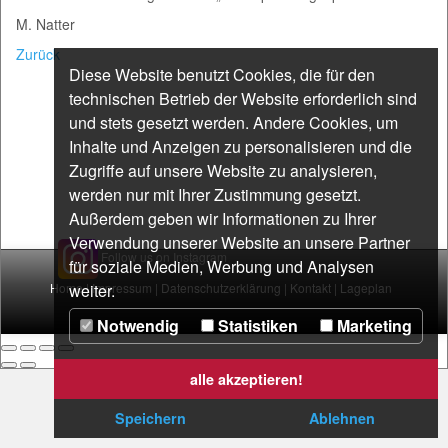
M. Natter
Zurück
Diese Website benutzt Cookies, die für den
technischen Betrieb der Website erforderlich sind
und stets gesetzt werden. Andere Cookies, um
Inhalte und Anzeigen zu personalisieren und die
Zugriffe auf unsere Website zu analysieren,
werden nur mit Ihrer Zustimmung gesetzt.
Außerdem geben wir Informationen zu Ihrer
Verwendung unserer Website an unsere Partner
Follow us on Instagram
für soziale Medien, Werbung und Analysen
Home
weiter.
|
Impressum
|
Datenschutzerklärung
|
Kontakt
|
Lageplan
Notwendig
Statistiken
Marketing
alle akzeptieren!
Speichern
Ablehnen