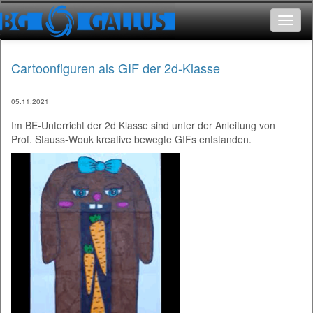
Toggle
navigat
Cartoonfiguren als GIF der 2d-Klasse
05.11.2021
Im BE-Unterricht der 2d Klasse sind unter der Anleitung von Prof. Stauss-Wouk kreative bewegte GIFs entstanden.
Im BE-Unterricht der 2d Klasse sind unter der Anleitung von
Prof. Stauss-Wouk kreative bewegte GIFs entstanden.