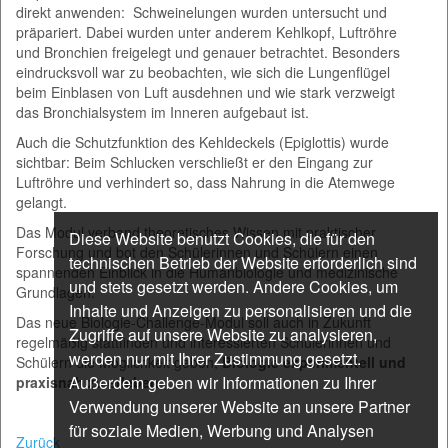
direkt anwenden: Schweinelungen wurden untersucht und
präpariert. Dabei wurden unter anderem Kehlkopf, Luftröhre
und Bronchien freigelegt und genauer betrachtet. Besonders
eindrucksvoll war zu beobachten, wie sich die Lungenflügel
beim Einblasen von Luft ausdehnen und wie stark verzweigt
das Bronchialsystem im Inneren aufgebaut ist.
Auch die Schutzfunktion des Kehldeckels (Epiglottis) wurde
sichtbar: Beim Schlucken verschließt er den Eingang zur
Luftröhre und verhindert so, dass Nahrung in die Atemwege
gelangt.
Das Modul verband theoretisches Wissen mit praktischer
Diese Website benutzt Cookies, die für den
Forschung und bot den Schülerinnen und Schülern einen
technischen Betrieb der Website erforderlich sind
spannenden Einblick in die Humanbiologie und medizinische
und stets gesetzt werden. Andere Cookies, um
Grundlagen.
Inhalte und Anzeigen zu personalisieren und die
Das neue Biologie-Challenge-Modul soll auch in Zukunft
Zugriffe auf unsere Website zu analysieren,
regelmäßig stattfinden und interessierten Schülerinnen und
werden nur mit Ihrer Zustimmung gesetzt.
Schülern die Möglichkeit geben,
Biologie experimentell und
Außerdem geben wir Informationen zu Ihrer
praxisnah zu erleben
.
Verwendung unserer Website an unsere Partner
für soziale Medien, Werbung und Analysen
Zurück