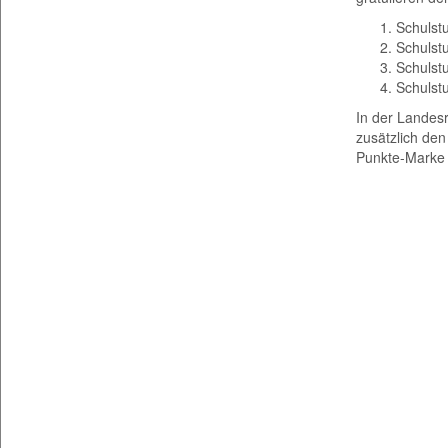
Schulst
Schulst
Schulst
Schulstu
In der Landesr
zusätzlich den
Punkte-Marke z