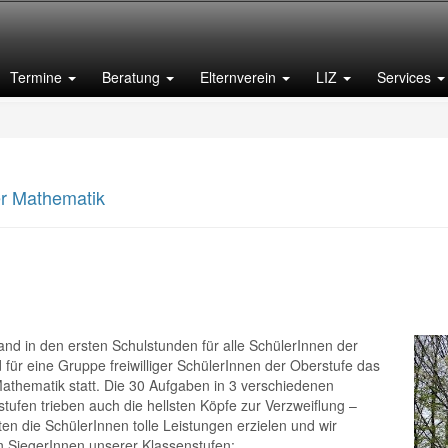
Termine
Beratung
Elternverein
LIZ
Services
r Mathematik
ru der Mathematik statt. Die 30 Aufgaben in 3 verschiedenen Schwierigkeitsstufen trieben auch die hellsten Köpfe zur Verzweiflung – dennoch konnten die SchülerInnen tolle Leistungen erzielen und wir gratulieren den SiegerInnen unserer Klassenstufen:
e-Marke zu knacken, freuen wir uns bereits auf das nächste Jahr.
nd in den ersten Schulstunden für alle SchülerInnen der
 für eine Gruppe freiwilliger SchülerInnen der Oberstufe das
athematik statt. Die 30 Aufgaben in 3 verschiedenen
stufen trieben auch die hellsten Köpfe zur Verzweiflung –
n die SchülerInnen tolle Leistungen erzielen und wir
en SiegerInnen unserer Klassenstufen: