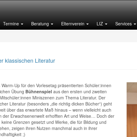
Termine
Beratung
Elternverein
LIZ
Services
r klassischen Literatur
itschüler:innen Miniszenen zum Thema Literatur. Der Nutzen klassischer Literatur (besonders „die richtig dicken Bücher“) geht anscheinend weit über das erwartete Maß hinaus – wenn vielleicht auch nicht in der von der Erwachsenenwelt erhofften Art und Weise… Doch der Kreativität sind keine Grenzen gesetzt und Werke, die für Bildung und Entwicklung stehen, zeigen ihren Nutzen manchmal auch in ihrer wörtlichen Standhaftigkeit. ;)
 Warm-Up für den Vorlesetag präsentierten Schüler:innen
lichen Übung
Bühnenspiel
aus den ersten und zweiten
 Mitschüler:innen Miniszenen zum Thema Literatur. Der
cher Literatur (besonders „die richtig dicken Bücher“) geht
eit über das erwartete Maß hinaus – wenn vielleicht auch
von der Erwachsenenwelt erhofften Art und Weise… Doch der
nd keine Grenzen gesetzt und Werke, die für Bildung und
tehen, zeigen ihren Nutzen manchmal auch in ihrer
dhaftigkeit ;)