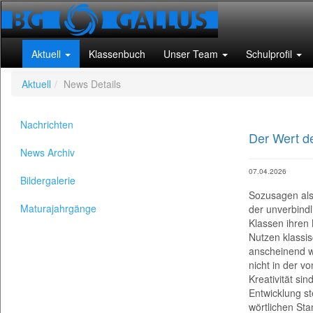
Aktuell
Klassenbuch
Unser Team
Schulprofil
Aktuell
News Details
Nachrichten
Der Wert de
News Archiv
07.04.2026
Bildergalerie
Sozusagen als Warm-Up für den Vorlesetag präsentierten Schüler:innen der unverbindlichen Übung Bühnenspiel aus den ersten und zweiten Klassen ihren M
Sozusagen als
Maturajahrgänge
der unverbind
Klassen ihren
Nutzen klassis
anscheinend w
nicht in der 
Kreativität si
Entwicklung s
wörtlichen Stan