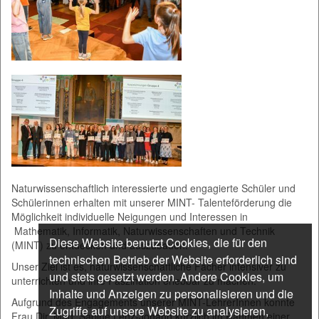
Naturwissenschaftlich interessierte und engagierte Schüler und
Schülerinnen erhalten mit unserer MINT- Talenteförderung die
Möglichkeit individuelle Neigungen und Interessen in
Mathematik, Informatik, Naturwissenschaften und Technik
Diese Website benutzt Cookies, die für den
(MINT) zu entdecken und auszubauen.
technischen Betrieb der Website erforderlich sind
Unser Ziel ist es, naturwissenschaftliche Fächer intensiver zu
und stets gesetzt werden. Andere Cookies, um
unterrichten und ihre Faszination erlebbar zu machen.
Inhalte und Anzeigen zu personalisieren und die
Aufgrund des Engagements unserer MINT-LehrerInnen konnte
Zugriffe auf unsere Website zu analysieren,
Frau Dir. Mag. Sabine Lenz-Johann kürzlich im Rahmen einer