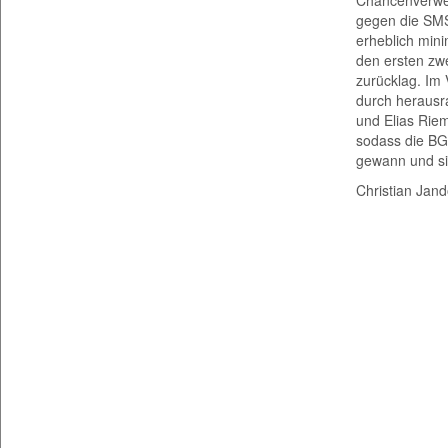
Chancenverwert
gegen die SMS
erheblich mini
den ersten zwe
zurücklag. Im 
durch herausr
und Elias Riem
sodass die BG
gewann und sic
Christian Jan