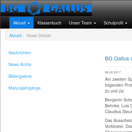
Aktuell
Klassenbuch
Unser Team
Schulprofil
Aktuell
News Details
Nachrichten
BG Gallus q
News Archiv
06.02.2017
Bildergalerie
Am zweiten Sp
folgenden Pro
Maturajahrgänge
2c und 2a:
Benjamin Schel
Behnke, Luis D
Claudius Steur
Das Ausscheid
Vorkloster. Da