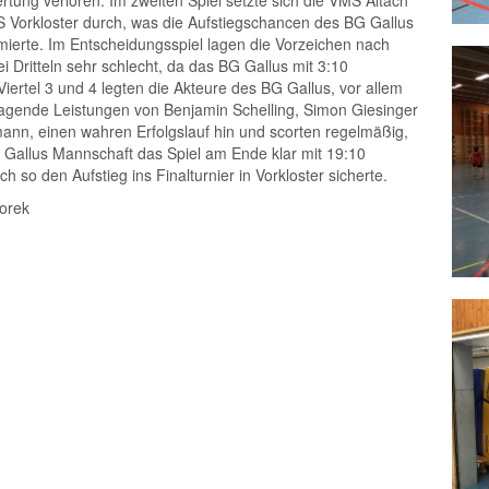
ung verloren. Im zweiten Spiel setzte sich die VMS Altach
 Vorkloster durch, was die Aufstiegschancen des BG Gallus
mierte. Im Entscheidungsspiel lagen die Vorzeichen nach
i Dritteln sehr schlecht, da das BG Gallus mit 3:10
Viertel 3 und 4 legten die Akteure des BG Gallus, vor allem
agende Leistungen von Benjamin Schelling, Simon Giesinger
ann, einen wahren Erfolgslauf hin und scorten regelmäßig,
 Gallus Mannschaft das Spiel am Ende klar mit 19:10
h so den Aufstieg ins Finalturnier in Vorkloster sicherte.
dorek