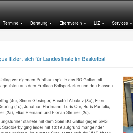
Termine
Beratung
Elternverein
LIZ
Services
ualifiziert sich für Landesfinale im Basketball
ieltag vor eigenem Publikum spielte das BG Gallus mit
tagonisten aus dem Freifach Ballsportarten und den Klassen
ling (4c), Simon Giesinger, Raschid Albakov (3b), Ellen
euring (1c), Jonathan Hartmann, Loris Ohr, Boris Pantelic,
er (2a), Elias Riemann und Florian Steurer (2c).
ungsturnier startete mit dem Spiel BG Gallus gegen SMS
s Stadtderby ging leider mit 10:19 aufgrund mangelnder