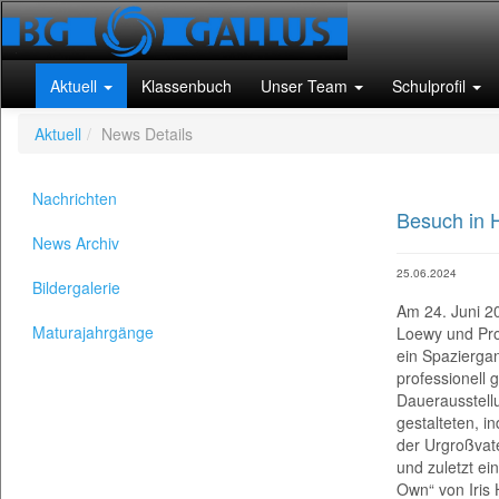
Aktuell
Klassenbuch
Unser Team
Schulprofil
Aktuell
News Details
Nachrichten
Besuch in
News Archiv
25.06.2024
Bildergalerie
Am 24. Juni 2024 besuchte die 1b-Klasse in Begleitung von Prof. Astrid Loewy und Prof. Martina Jäger Hohenems. Auf dem Programm standen ein Spaziergan
Am 24. Juni 20
Maturajahrgänge
Loewy und Pr
ein Spaziergan
professionell
Dauerausstell
gestalteten, i
der Urgroßvate
und zuletzt ei
Own“ von Iris 