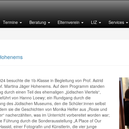
Termine
Beratung
Elternverein
LIZ
Services
 Hohenems
g durch einen Teil des ehemaligen „jüdischen Viertels“, professionell geführt von Hanno Loewy; ein Rundgang durch die Dauerausstellung des Jüdischen Museums, den die Schüler:innen selbst gestalteten, indem sie die Geschichten von Monika Helfer aus „Rosie und der Urgroßvater“ nacherzählten, was im Unterricht vorbereitet worden war; und zuletzt eine Führung durch die Sonderausstellung „A Place of Our Own“ von Iris Hassid, einer Fotografin und Künstlerin, die vier junge Palästinenserinnen mit israelischer Staatsbürgerschaft sechs Jahre lang während ihrer Studien an der Universität in Tel Aviv begleitet hatte. Alle drei Stationen dieser Exkursion waren informativ, bereichernd und spannend. Ein gelungener Ausflug!
24 besuchte die 1b-Klasse in Begleitung von Prof. Astrid
of. Martina Jäger Hohenems. Auf dem Programm standen
g durch einen Teil des ehemaligen „jüdischen Viertels“,
 geführt von Hanno Loewy; ein Rundgang durch die
ung des Jüdischen Museums, den die Schüler:innen selbst
ndem sie die Geschichten von Monika Helfer aus „Rosie und
r“ nacherzählten, was im Unterricht vorbereitet worden war;
ne Führung durch die Sonderausstellung „A Place of Our
Hassid, einer Fotografin und Künstlerin, die vier junge