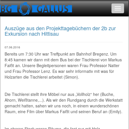
Toggle
navigat
Auszüge aus den Projekttagebüchern der 2b zur
Exkursion nach Hittisau
07.06.2016
Bereits um 7:30 Uhr war Treffpunkt am Bahnhof Bregenz. Um
8:45 kamen wir dann mit dem Bus bei der Tischlerei von Markus
Faißt an. Unsere Begleitpersonen waren Frau Professor Natter
und Frau Professor Lenz. Es war sehr informativ mit was für
Holzarten die Tischlerei arbeitet (Simon).
Die Tischlerei stellt ihre Möbel nur aus „Vollholz“ her (Buche,
Ahorn, Weißtanne,...). Als wir den Rundgang durch die Werkstatt
gemacht hatten, sahen wir uns noch, in einem wunderschönen
Raum, eine Film über Markus Faißt und seinen Beruf an (Emily).
Im oberen Stock waren Räume, die fast nur mit Holz